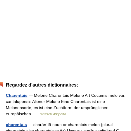
Regardez d'autres dictionnaires:
Charentais
— Melone Charentais Melone Art Cucumis melo var.
cantalupensis Alienor Melone Eine Charentais ist eine
Melonensorte; es ist eine Zuchtform der ursprünglichen
europäischen …
Deutsch Wikipedia
charentais
— sharänˈtā noun or charentais melon (plural
charentais also charentaises āz) Usage: usually capitalized C