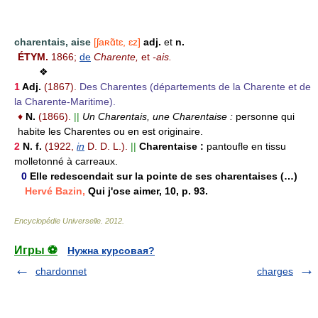
charentais, aise
[ʃaʀɑ̃tɛ, ɛz]
adj.
et
n.
ÉTYM.
1866;
de
Charente,
et
-ais.
❖
1
Adj.
(1867).
Des Charentes (départements de la Charente et de
la Charente-Maritime).
♦
N.
(1866).
||
Un Charentais, une Charentaise :
personne qui
habite les Charentes ou en est originaire.
2
N. f.
(1922,
in
D. D. L.).
||
Charentaise :
pantoufle en tissu
molletonné à carreaux.
0
Elle redescendait sur la pointe de ses charentaises (…)
Hervé Bazin,
Qui j'ose aimer, 10, p. 93.
Encyclopédie Universelle
.
2012
.
Игры ⚽
Нужна курсовая?
chardonnet
charges