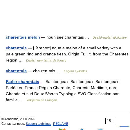
charentais melon
— noun see charentais …
Useful english dictionary
charentais
— [ ʃarənteɪ] noun a melon of a small variety with a
pale green rind and orange flesh. Origin Fr., lit. from the Charentes
region …
English new terms dictionary
charentais
— cha·ren·tais …
English syllables
Parler charentais
— Saintongeais Saintongeais Saintongeais
Parlée en France Région Charente, Charente Maritime, nord
Gironde et sud Deux Sèvres Typologie SVO Classification par
famille …
Wikipédia en Français
© Academic, 2000-2026
18+
Contactez-nous:
Support technique
,
RÉCLAME